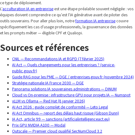
ce type de déploiement.
L'
acculturation IA en entreprise
est une étape préalable souvent négligée : vos
équipes doivent comprendre ce qu'est l'IA générative avant de piloter des
outils souverains. Pour aller plus loin, notre
formation IA entreprise
couvre
spécifiquement les cas d'usage professionnels, la gouvernance des données
et les prompts métier — éligible CPF et Qualiopi.
Sources et références
CNIL — Recommandations IA et RGPD (7 février 2025)
AI Act — Quels changements pour les entreprises ? (service-
public.gouv.fr)
Guide RAG pour les PME — DGE / entreprises.gouv.fr (novembre 2024)
Stratégie nationale IA France 2030 — DGE
Panorama solutions IA souveraines administrations — DINUM
Cloud vs On-premise : infrastructure GPU pour projets IA — Numspot
vLLM vs Ollama — Red Hat (8 janvier 2026)
AI Act 2026 : guide complet de conformité — Leto Legal
AI Act Omnibus — report des délais haut risque (Gibson Dunn)
IA Act, article 99 — sanctions (artificialintelligenceact.eu)
Prix GPU NVIDIA A100 — Modal
Outscale — Premier cloud qualifié SecNumCloud 3.2