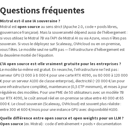
Questions fréquentes
Mistral est-il une IA souveraine ?
Mistral est
open source
au sens strict (Apache 2.0, code + poids libres,
gouvernance française). Mais la souveraineté dépend aussi de l'hébergement :
si vous utilisez le Mistral 7B via l'API de Mistral AI ou via Azure, vous n'êtes pas
souverain. Si vous le déployez sur Scaleway, OVHcloud ou en on-premise,
vous l'êtes. Le modèle seul ne suffit pas — l'infrastructure d'hébergement est
la deuxième moitié de l'équation.
L'IA open source est-elle vraiment gratuite pour les entreprises ?
Le modèle lui-même est gratuit. En revanche, l'infrastructure ne l'est pas :
serveur GPU (3 000 à 8 000 € pour une carte RTX 4090, ou 80 000 à 120 000
€ pour un serveur A100 de classe enterprise), électricité (~20 000 €/an pour
une infrastructure complète), maintenance (0,5 ETP minimum), et mises à jour
régulières des modèles. Pour une PME de 50 utilisateurs avec un modèle 7B
sur RTX 4090, le coût annuel réel en on-premise se situe entre 40 000 et 65
000 €. Le cloud souverain (Scaleway, OVHcloud) est souvent plus réaliste :
entre 300 et 600 €/mois pour une instance GPU avec disponibilité H100.
Quelle différence entre open source et open weights pour un LLM ?
Open source
(ex. Mistral) : code d'entraînement + poids + documentation