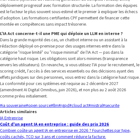
déploiement progressif avec formation structurée. La formation des équipes
est le facteur le plus souvent sous-estimé et le premier à expliquer les échecs
d'adoption. Les formations certifiantes CPF permettent de financer cette
montée en compétences sans impact trésorerie.
L'IA Act concerne-t-il une PME qui déploie un LLM en interne ?
Dans la grande majorité des cas, un chatbot interne ou un assistant à la
rédaction déployé on-premise pour des usages internes entre dans la
catégorie "risque limité" ou "risque minimal" de l'IA Act — pas dans la
catégorie haut risque. Les obligations sont alors minimes (transparence
envers les utilisateurs). En revanche, si vous utilisez l'IA pour le recrutement, le
scoring crédit, l'accès à des services essentiels ou des décisions ayant des
effets juridiques sur des personnes, vous entrez dans la catégorie haut risque.
La conformité pour ces systèmes est requise au 2 décembre 2027
(amendment AI Digital Omnibus, juin 2026), et non plus au 2 août 2026
comme prévu initialement.
#
ia souveraine
#
open source
#
llm
#
rgpd
#
cloud act
#
mistral
#
securite
Articles similaires
IA Entreprise
Coût d'un agent IA en entreprise : guide des prix 2026
Combien coûte un agent IA en entreprise en 2026 ? Fourchettes par type,
coûts cachés, TCO sur 3 ans et comment réduire la facture.