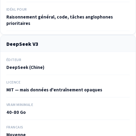
IDÉAL POUR
Raisonnement général, code, tâches anglophones
prioritaires
DeepSeek V3
ÉDITEUR
DeepSeek (Chine)
LICENCE
MIT — mais données d'entraînement opaques
VRAM MINIMALE
40-80 Go
FRANÇAIS
Moyenne