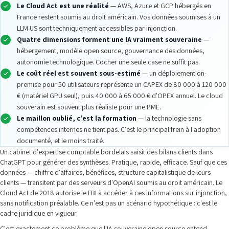
Le Cloud Act est une réalité
— AWS, Azure et GCP hébergés en
France restent soumis au droit américain. Vos données soumises à un
LLM US sont techniquement accessibles par injonction.
Quatre dimensions forment une IA vraiment souveraine
—
hébergement, modèle open source, gouvernance des données,
autonomie technologique. Cocher une seule case ne suffit pas.
Le coût réel est souvent sous-estimé
— un déploiement on-
premise pour 50 utilisateurs représente un CAPEX de 80 000 à 120 000
€ (matériel GPU seul), puis 40 000 à 65 000 € d'OPEX annuel. Le cloud
souverain est souvent plus réaliste pour une PME.
Le maillon oublié, c'est la formation
— la technologie sans
compétences internes ne tient pas. C'est le principal frein à l'adoption
documenté, et le moins traité.
Un cabinet d'expertise comptable bordelais saisit des bilans clients dans
ChatGPT pour générer des synthèses. Pratique, rapide, efficace. Sauf que ces
données — chiffre d'affaires, bénéfices, structure capitalistique de leurs
clients — transitent par des serveurs d'OpenAI soumis au droit américain. Le
Cloud Act de 2018 autorise le FBI à accéder à ces informations sur injonction,
sans notification préalable. Ce n'est pas un scénario hypothétique : c'est le
cadre juridique en vigueur.
C'est exactement ce problème que l'IA souveraine open source entend