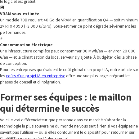
le logiciel est gratuit.
💾
VRAM sous-estimée
Un modèle 70B requiert 40 Go de VRAM en quantification Q4 — soit minimum
2× RTX 4090 (~3 000 €/GPU). Sous-estimer ce point dégrade sévèrement les
performances.
⚡
Consommation électrique
Une infrastructure complète peut consommer 90 MWh/an — environ 20 000
€/an — et la climatisation du local serveur s'y ajoute. À budgéter dès la phase
de conception.
Pour les entreprises qui évaluent le coût global d'un projet IA, notre article sur
les
coûts d'un projet IA en entreprise
offre une vue plus large intégrant les
phases de conseil et d'intégration.
Former ses équipes : le maillon
qui détermine le succès
Voici le vrai différenciateur que personne dans ce marché n'aborde : la
technologie la plus souveraine du monde ne vous sert à rien si vos équipes ne
savent pas l'utiliser — ou si elles contournent le dispositif pour retourner sur
ChatGPT parce que c'est "plus simple".