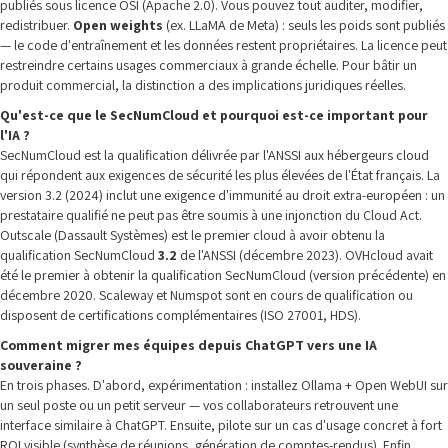
publiés sous licence OSI (Apache 2.0). Vous pouvez tout auditer, modifier,
redistribuer.
Open weights
(ex. LLaMA de Meta) : seuls les poids sont publiés
— le code d'entraînement et les données restent propriétaires. La licence peut
restreindre certains usages commerciaux à grande échelle. Pour bâtir un
produit commercial, la distinction a des implications juridiques réelles.
Qu'est-ce que le SecNumCloud et pourquoi est-ce important pour
l'IA ?
SecNumCloud est la qualification délivrée par l'ANSSI aux hébergeurs cloud
qui répondent aux exigences de sécurité les plus élevées de l'État français. La
version 3.2 (2024) inclut une exigence d'immunité au droit extra-européen : un
prestataire qualifié ne peut pas être soumis à une injonction du Cloud Act.
Outscale (Dassault Systèmes) est le premier cloud à avoir obtenu la
qualification SecNumCloud
3.2
de l'ANSSI (décembre 2023). OVHcloud avait
été le premier à obtenir la qualification SecNumCloud (version précédente) en
décembre 2020. Scaleway et Numspot sont en cours de qualification ou
disposent de certifications complémentaires (ISO 27001, HDS).
Comment migrer mes équipes depuis ChatGPT vers une IA
souveraine ?
En trois phases. D'abord, expérimentation : installez Ollama + Open WebUI sur
un seul poste ou un petit serveur — vos collaborateurs retrouvent une
interface similaire à ChatGPT. Ensuite, pilote sur un cas d'usage concret à fort
ROI visible (synthèse de réunions, génération de comptes-rendus). Enfin,