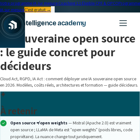
Votre programme IA sur mesure
·
Coaching 1:1
·
Éligible CPF & OPCO
Programme
IA sur mesure
C'est gratuit →
← Blog
intelligence academy
IA Entreprise
•
17 min read
IA souveraine open source
: le guide concret pour
décideurs
Cloud Act, RGPD, IA Act : comment déployer une IA souveraine open source
en 2026. Modèles, coûts réels, architectures et formation — guide décideurs.
À retenir
Open source ≠ open weights
— Mistral (Apache 2.0) est vraiment
open source ; LLaMA de Meta est "open weights" (poids libres, code
propriétaire). La nuance change tout juridiquement.