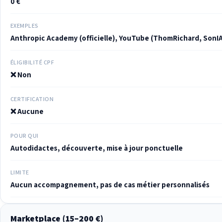
0 €
EXEMPLES
Anthropic Academy (officielle), YouTube (ThomRichard, SonIA
ÉLIGIBILITÉ CPF
❌ Non
CERTIFICATION
❌ Aucune
POUR QUI
Autodidactes, découverte, mise à jour ponctuelle
LIMITE
Aucun accompagnement, pas de cas métier personnalisés
Marketplace (15–200 €)