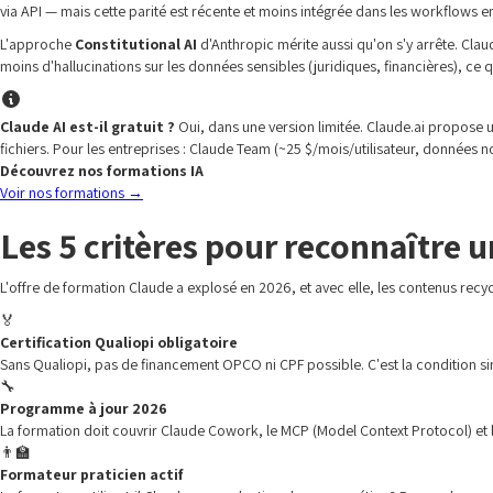
via API — mais cette parité est récente et moins intégrée dans les workflows en
L'approche
Constitutional AI
d'Anthropic mérite aussi qu'on s'y arrête. Clau
moins d'hallucinations sur les données sensibles (juridiques, financières), ce q
Claude AI est-il gratuit ?
Oui, dans une version limitée. Claude.ai propose u
fichiers. Pour les entreprises : Claude Team (~25 $/mois/utilisateur, données no
Découvrez nos formations IA
Voir nos formations
→
Les 5 critères pour reconnaître 
L'offre de formation Claude a explosé en 2026, et avec elle, les contenus recy
🏅
Certification Qualiopi obligatoire
Sans Qualiopi, pas de financement OPCO ni CPF possible. C'est la condition sine 
🔧
Programme à jour 2026
La formation doit couvrir Claude Cowork, le MCP (Model Context Protocol) et 
👨‍🏫
Formateur praticien actif