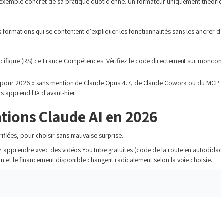
 exemple concret de sa pratique quotidienne. Un formateur uniquement théoriqu
formations qui se contentent d'expliquer les fonctionnalités sans les ancrer da
Spécifique (RS) de France Compétences. Vérifiez le code directement sur monco
 pour 2026 » sans mention de Claude Opus 4.7, de Claude Cowork ou du MCP e
 apprend l'IA d'avant-hier.
tions Claude AI en 2026
rifiées, pour choisir sans mauvaise surprise.
pprendre avec des vidéos YouTube gratuites (code de la route en autodidacte)
ion et le financement disponible changent radicalement selon la voie choisie.