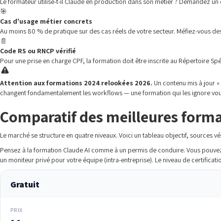
Le formateur utilise-t-il Claude en production dans son métier ? Demandez un
🎯
Cas d'usage métier concrets
Au moins 80 % de pratique sur des cas réels de votre secteur. Méfiez-vous des 
📄
Code RS ou RNCP vérifié
Pour une prise en charge CPF, la formation doit être inscrite au Répertoire 
Attention aux formations 2024 relookées 2026.
Un contenu mis à jour «
changent fondamentalement les workflows — une formation qui les ignore vous
Comparatif des meilleures forma
Le marché se structure en quatre niveaux. Voici un tableau objectif, sources vé
Pensez à la formation Claude AI comme à un permis de conduire. Vous pouvez a
un moniteur privé pour votre équipe (intra-entreprise). Le niveau de certificat
Gratuit
PRIX