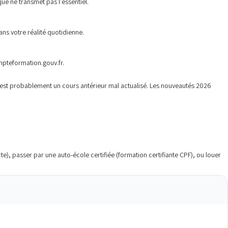
e ne transmet pas l'essentiel.
ns votre réalité quotidienne.
mpteformation.gouv.fr.
st probablement un cours antérieur mal actualisé. Les nouveautés 2026
, passer par une auto-école certifiée (formation certifiante CPF), ou louer