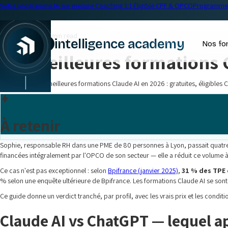
Votre programme IA sur mesure
·
Coaching 1:1
·
Éligible CPF & OPCO
Programme 
← Blog
Formations IA
•
19 min read
intelligence academy
Nos fo
Les meilleures formations 
Comparatif des meilleures formations Claude AI en 2026 : gratuites, éligibles 
À retenir
Sophie, responsable RH dans une PME de 80 personnes à Lyon, passait quatre
financées intégralement par l'OPCO de son secteur — elle a réduit ce volume à 
Ce cas n'est pas exceptionnel : selon
Bpifrance (janvier 2025)
,
31 % des TPE e
% selon une enquête ultérieure de Bpifrance. Les formations Claude AI se sont mu
Ce guide donne un verdict tranché, par profil, avec les vrais prix et les condit
Claude AI vs ChatGPT — lequel ap