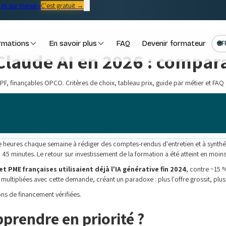
IA sur mesure
C'est gratuit →
rmations
En savoir plus
FAQ
Devenir formateur
🌐
F
Claude AI en 2026 : compar
CPF, finançables OPCO. Critères de choix, tableau prix, guide par métier et FAQ
 heures chaque semaine à rédiger des comptes-rendus d'entretien et à synthé
45 minutes. Le retour sur investissement de la formation a été atteint en moin
t PME françaises utilisaient déjà l'IA générative fin 2024
, contre ~15 %
ltipliées avec cette demande, créant un paradoxe : plus l'offre grossit, plus il
ions de financement vérifiées.
prendre en priorité ?