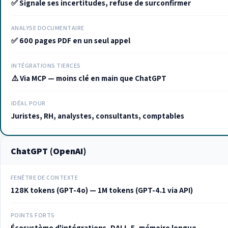
✅ Signale ses incertitudes, refuse de surconfirmer
ANALYSE DOCUMENTAIRE
✅ 600 pages PDF en un seul appel
INTÉGRATIONS TIERCES
⚠️ Via MCP — moins clé en main que ChatGPT
IDÉAL POUR
Juristes, RH, analystes, consultants, comptables
ChatGPT (OpenAI)
FENÊTRE DE CONTEXTE
128K tokens (GPT-4o) — 1M tokens (GPT-4.1 via API)
POINTS FORTS
Écosystème d'intégrations, DALL-E, mémoire longue