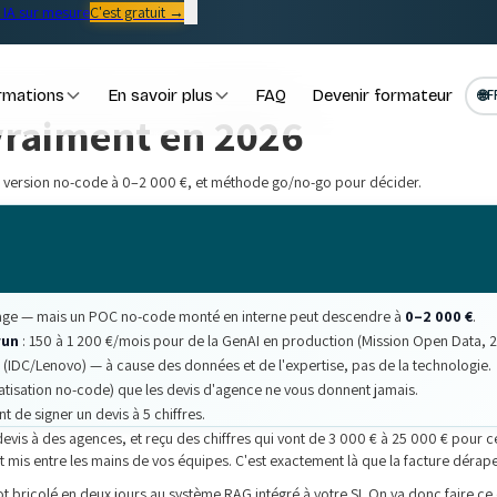
IA sur mesure
C'est gratuit →
rmations
En savoir plus
FAQ
Devenir formateur
🌐
F
vraiment en 2026
e, version no-code à 0–2 000 €, et méthode go/no-go pour décider.
sage — mais un POC no-code monté en interne peut descendre à
0–2 000 €
.
run
: 150 à 1 200 €/mois pour de la GenAI en production (Mission Open Data, 
IDC/Lenovo) — à cause des données et de l'expertise, pas de la technologie.
atisation no-code) que les devis d'agence ne vous donnent jamais.
 de signer un devis à 5 chiffres.
s devis à des agences, et reçu des chiffres qui vont de 3 000 € à 25 000 € pou
et mis entre les mains de vos équipes. C'est exactement là que la facture dérape 
ot bricolé en deux jours au système RAG intégré à votre SI. On va donc faire ce