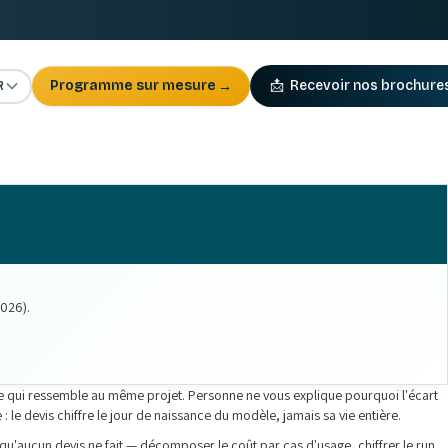
R
Programme sur mesure
→
📩
Recevoir nos brochure
2026).
r ce qui ressemble au même projet. Personne ne vous explique pourquoi l'écart
: le devis chiffre le jour de naissance du modèle, jamais sa vie entière.
 qu'aucun devis ne fait — décomposer le coût par cas d'usage, chiffrer le run