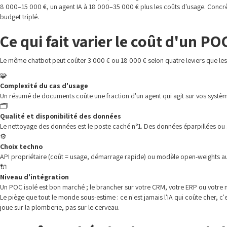
8 000–15 000 €, un agent IA à 18 000–35 000 € plus les coûts d'usage. Concr
budget triplé.
Ce qui fait varier le coût d'un PO
Le même chatbot peut coûter 3 000 € ou 18 000 € selon quatre leviers que les 
🧩
Complexité du cas d'usage
Un résumé de documents coûte une fraction d'un agent qui agit sur vos systèmes
🗂️
Qualité et disponibilité des données
Le nettoyage des données est le poste caché n°1. Des données éparpillées ou 
⚙️
Choix techno
API propriétaire (coût = usage, démarrage rapide) ou modèle open-weights aut
🔌
Niveau d'intégration
Un POC isolé est bon marché ; le brancher sur votre CRM, votre ERP ou votre me
Le piège que tout le monde sous-estime : ce n'est jamais l'IA qui coûte cher, c
joue sur la plomberie, pas sur le cerveau.