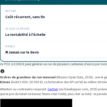
NATURE
Coût récurrent, sans fin
CE QUE ÇA DÉCIDE
La rentabilité à l'échelle
VISIBLE
❌ Jamais sur le devis
Un POC à 8 000 € peut générer un run de plusieurs centaines d'euros par mois un
Ordres de grandeur du run mensuel
(Mission Open Data, 2026) : une IA g
€/mois
(build 5 000–20 000 €). La facturation des API se fait au million de to
Attention au contresens rassurant.
Gartner
(via Developpez.com, 2025) prévoit 
que le prix du token ne baisse. Moins cher l'unité, plus cher au total : le paradoxe