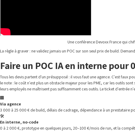
Une conférence Devoxx France qui chif
La règle à graver : ne validez jamais un POC sur son seul prix de build. Demande
Faire un POC IA en interne pour 0
Tous les devis partent d'un présupposé : il vous faut une agence. C'est faux 
le note : le coût n'est plus un obstacle majeur pour les PME, car les outils son
leurs employés ne maîtrisent pas suffisamment ces outils. Le ticket d'entrée n'es
🏢
Via agence
3 000 à 25 000 € de build, délais de cadrage, dépendance à un prestataire po
🛠️
En interne, no-code
0 à 2 000 €, prototype en quelques jours, 20–100 €/mois de run, et la compé