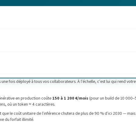
e fois déployé à tous vos collaborateurs. À l'échelle, c'est lui qui rend votre
énérative en production coûte
150 à 1 200 €/mois
(pour un build de 10 000–5
kens, où un token ≈ 4 caractères.
que le coût unitaire de l'inférence chutera de plus de 90 % d'ici 2030 — mais
 du forfait illimité.