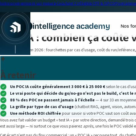
Votre programme IA sur mesure
·
Coaching 1:1
·
Éligible CPF & OPCO
Programme 
← Blog
Formation IA
•
17 min read
intelligence academy
Nos fo
POC IA : combien ça coûte 
|
Prix d'un POC IA en 2026 : fourchettes par cas d'usage, coût du run/inférenc
À retenir
Un POC IA coûte généralement 3 000 € à 25 000 €
selon le cas d'u
Le vrai poste qui décide du go/no-go n'est pas le build, c'est le 
88 % des POC ne passent jamais à l'échelle
— 4 sur 33 en moyenne (
La grille par type de cas d'usage
(chatbot RAG, agent, vision, autom
Une méthode ROI chiffrée
pour savoir si votre POC vaut son coût avant
Vous avez fait valider un budget « test IA » par votre direction, demandé troi
est aussi large — ni surtout ce que vous paierez
après
, une fois le POC validé 
Cet écart n'est pas du flou commercial : un « POC IA » recouvre tout, du chatb