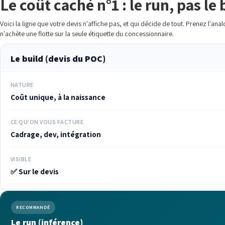
Le coût caché n°1 : le run, pas le 
Voici la ligne que votre devis n'affiche pas, et qui décide de tout. Prenez l'anal
n'achète une flotte sur la seule étiquette du concessionnaire.
Le build (devis du POC)
NATURE
Coût unique, à la naissance
CE QU'ON VOUS FACTURE
Cadrage, dev, intégration
VISIBLE
✅ Sur le devis
RECOMMANDÉ
Le run (inférence)