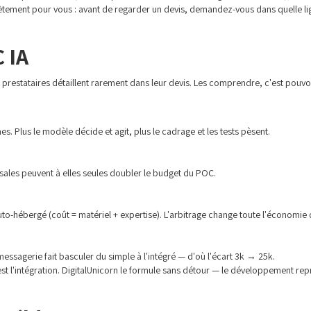
ètement pour vous : avant de regarder un devis, demandez-vous dans quelle l
C IA
prestataires détaillent rarement dans leur devis. Les comprendre, c'est pouvoi
. Plus le modèle décide et agit, plus le cadrage et les tests pèsent.
sales peuvent à elles seules doubler le budget du POC.
o-hébergé (coût = matériel + expertise). L'arbitrage change toute l'économie 
ssagerie fait basculer du simple à l'intégré — d'où l'écart 3k → 25k.
'est l'intégration. DigitalUnicorn le formule sans détour — le développement re