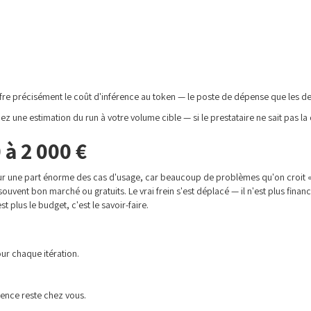
fre précisément le coût d'inférence au token — le poste de dépense que les d
z une estimation du run à votre volume cible — si le prestataire ne sait pas la 
 à 2 000 €
pour une part énorme des cas d'usage, car beaucoup de problèmes qu'on croit « 
t souvent bon marché ou gratuits. Le vrai frein s'est déplacé — il n'est plus fin
t plus le budget, c'est le savoir-faire.
ur chaque itération.
tence reste chez vous.