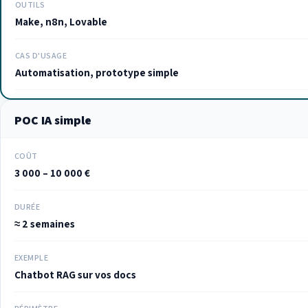
OUTILS
Make, n8n, Lovable
CAS D'USAGE
Automatisation, prototype simple
POC IA simple
COÛT
3 000 – 10 000 €
DURÉE
≈ 2 semaines
EXEMPLE
Chatbot RAG sur vos docs