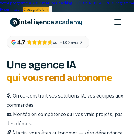
Votre programme IA sur mesure
·
Coaching 1:1
·
Éligible CPF & OPCO
Programme
IA sur mesure
C'est gratuit →
intelligence academy
sur +100 avis
Une agence IA
qui vous rend autonome
🛠️
On co-construit vos solutions IA, vos équipes aux
commandes.
👥
Montée en compétence sur vos vrais projets, pas
des démos.
🔓
À la fin, vous êtes autonomes — zéro dépendance,