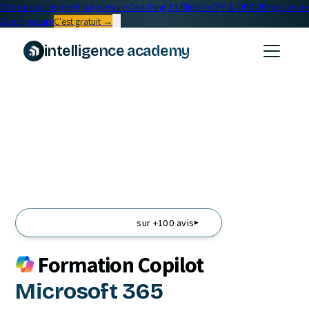
Votre programme IA sur mesure
·
Coaching 1:1
·
Éligible CPF & OPCO
Programme
IA sur mesure
C'est gratuit →
intelligence academy
sur +100 avis
▾
Formation Copilot
Microsoft 365