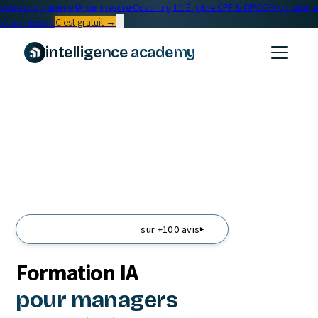
Votre programme IA sur mesure
·
Coaching 1:1
·
Éligible CPF & OPCO
Programme
IA sur mesure
C'est gratuit →
intelligence academy
sur +100 avis
▾
Formation IA
pour managers