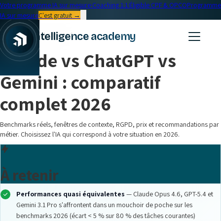
Votre programme IA sur mesure
·
Coaching 1:1
·
Éligible CPF & OPCO
Programme
IA sur mesure
C'est gratuit →
← Blog
intelligence academy
Formation IA
•
24 min read
Claude vs ChatGPT vs
Gemini : comparatif
complet 2026
Benchmarks réels, fenêtres de contexte, RGPD, prix et recommandations par
métier. Choisissez l'IA qui correspond à votre situation en 2026.
À retenir
Performances quasi équivalentes
— Claude Opus 4.6, GPT-5.4 et
Gemini 3.1 Pro s'affrontent dans un mouchoir de poche sur les
benchmarks 2026 (écart < 5 % sur 80 % des tâches courantes)