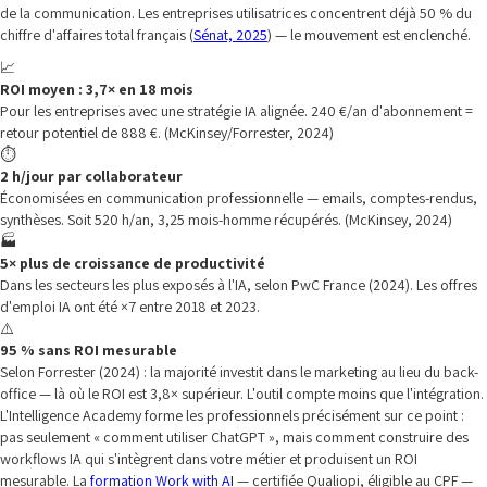
de la communication. Les entreprises utilisatrices concentrent déjà 50 % du
chiffre d'affaires total français (
Sénat, 2025
) — le mouvement est enclenché.
📈
ROI moyen : 3,7× en 18 mois
Pour les entreprises avec une stratégie IA alignée. 240 €/an d'abonnement =
retour potentiel de 888 €. (McKinsey/Forrester, 2024)
⏱️
2 h/jour par collaborateur
Économisées en communication professionnelle — emails, comptes-rendus,
synthèses. Soit 520 h/an, 3,25 mois-homme récupérés. (McKinsey, 2024)
🏭
5× plus de croissance de productivité
Dans les secteurs les plus exposés à l'IA, selon PwC France (2024). Les offres
d'emploi IA ont été ×7 entre 2018 et 2023.
⚠️
95 % sans ROI mesurable
Selon Forrester (2024) : la majorité investit dans le marketing au lieu du back-
office — là où le ROI est 3,8× supérieur. L'outil compte moins que l'intégration.
L'Intelligence Academy forme les professionnels précisément sur ce point :
pas seulement « comment utiliser ChatGPT », mais comment construire des
workflows IA qui s'intègrent dans votre métier et produisent un ROI
mesurable. La
formation Work with AI
— certifiée Qualiopi, éligible au CPF —