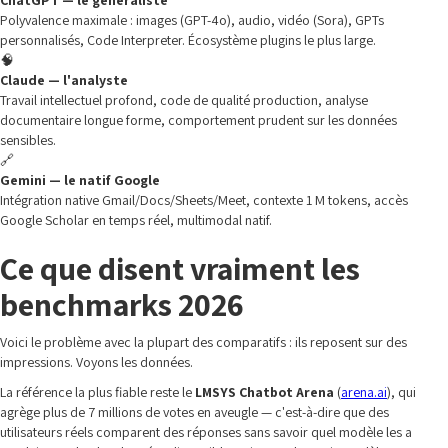
ChatGPT — le généraliste
Polyvalence maximale : images (GPT-4o), audio, vidéo (Sora), GPTs
personnalisés, Code Interpreter. Écosystème plugins le plus large.
🧠
Claude — l'analyste
Travail intellectuel profond, code de qualité production, analyse
documentaire longue forme, comportement prudent sur les données
sensibles.
🔗
Gemini — le natif Google
Intégration native Gmail/Docs/Sheets/Meet, contexte 1 M tokens, accès
Google Scholar en temps réel, multimodal natif.
Ce que disent vraiment les
benchmarks 2026
Voici le problème avec la plupart des comparatifs : ils reposent sur des
impressions. Voyons les données.
La référence la plus fiable reste le
LMSYS Chatbot Arena
(
arena.ai
), qui
agrège plus de 7 millions de votes en aveugle — c'est-à-dire que des
utilisateurs réels comparent des réponses sans savoir quel modèle les a