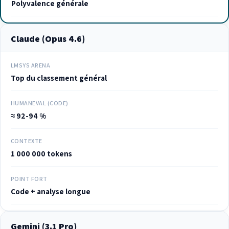
Polyvalence générale
Claude (Opus 4.6)
LMSYS ARENA
Top du classement général
HUMANEVAL (CODE)
≈ 92-94 %
CONTEXTE
1 000 000 tokens
POINT FORT
Code + analyse longue
Gemini (3.1 Pro)