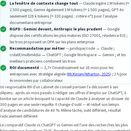
La fenêtre de contexte change tout
— Claude ingère 1 M tokens (≈
2 500 pages), Gemini également 1 M tokens (≈ 1 500 pages), GPT-4o
seulement 128 k tokens (≈ 320 pages) : critère n°1 pour l'analyse
documentaire entreprise
RGPD : Gemini devant, Anthropic le plus prudent
— Google
dispose des certifications les plus matures (ISO 27001, résidence EU) ;
les trois proposent un DPA sur les plans enterprise
Recommandation par métier
— juridique/code → Claude ;
créatif/multimédia → ChatGPT ; Google Workspace → Gemini ; et les
meilleurs praticiens combinent les trois
ROI documenté
— 3,7× l'investissement sur 18 mois pour les
entreprises avec stratégie alignée (
McKinsey/Wharton, 2025
) ; 2 h/jour
économisées par collaborateur
Un responsable RH d'un cabinet de conseil parisien l'a découvert à ses
dépens : après six mois passés à rédiger ses offres d'emploi sur ChatGPT, il
tombe sur un article évoquant la capacité de Claude à analyser un dossier de
300 pages en une seule requête. Il change d'outil — et réduit son temps
d'analyse de candidatures de 40 %. Même tâche, outil différent, résultat
radicalement différent.
Le comparatif Claude vs ChatGPT vs Gemini est l'une des recherches les plus
fréquentes sur Google en 2026. Pourtant, la plupart des articles se contentent