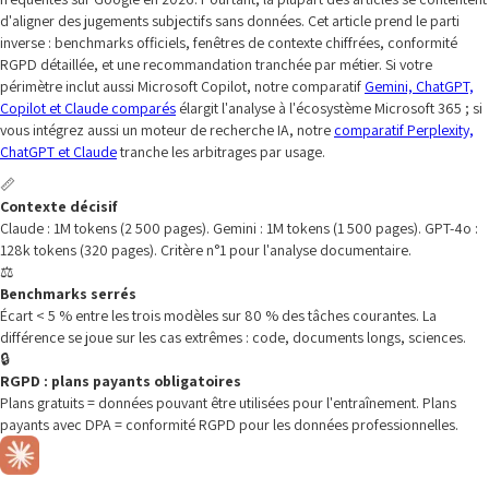
d'aligner des jugements subjectifs sans données. Cet article prend le parti
inverse : benchmarks officiels, fenêtres de contexte chiffrées, conformité
RGPD détaillée, et une recommandation tranchée par métier. Si votre
périmètre inclut aussi Microsoft Copilot, notre comparatif
Gemini, ChatGPT,
Copilot et Claude comparés
élargit l'analyse à l'écosystème Microsoft 365 ; si
vous intégrez aussi un moteur de recherche IA, notre
comparatif Perplexity,
ChatGPT et Claude
tranche les arbitrages par usage.
📏
Contexte décisif
Claude : 1M tokens (2 500 pages). Gemini : 1M tokens (1 500 pages). GPT-4o :
128k tokens (320 pages). Critère n°1 pour l'analyse documentaire.
⚖️
Benchmarks serrés
Écart < 5 % entre les trois modèles sur 80 % des tâches courantes. La
différence se joue sur les cas extrêmes : code, documents longs, sciences.
🔒
RGPD : plans payants obligatoires
Plans gratuits = données pouvant être utilisées pour l'entraînement. Plans
payants avec DPA = conformité RGPD pour les données professionnelles.