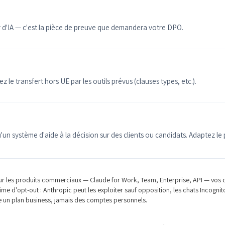
r d'IA — c'est la pièce de preuve que demandera votre DPO.
 le transfert hors UE par les outils prévus (clauses types, etc.).
'un système d'aide à la décision sur des clients ou candidats. Adaptez l
 Sur les produits commerciaux — Claude for Work, Team, Enterprise, API — vos c
égime d'opt-out : Anthropic peut les exploiter sauf opposition, les chats Incogni
loie un plan business, jamais des comptes personnels.