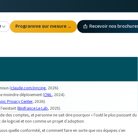
R
Programme sur mesure
→
📩
Recevoir nos brochure
essus (
claude.com/pricing
, 2026).
t le moindre déploiement (
CNIL
, 2024).
pic Privacy Center
, 2026).
'existant (
Bpifrance Le Lab
, 2025).
de des comptes, et personne ne sait dire pourquoi « l'outil le plus puissant du
t de logiciel et non comme un projet d'adoption.
, sous quelle conformité, et comment faire en sorte que vos équipes s'en