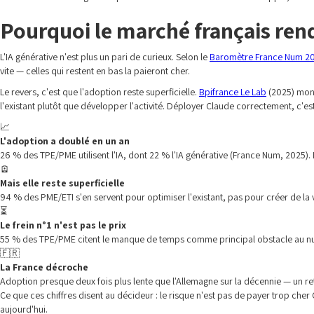
Pourquoi le marché français ren
L'IA générative n'est plus un pari de curieux. Selon le
Baromètre France Num 2
vite — celles qui restent en bas la paieront cher.
Le revers, c'est que l'adoption reste superficielle.
Bpifrance Le Lab
(2025) montr
l'existant plutôt que développer l'activité. Déployer Claude correctement, c'est 
📈
L'adoption a doublé en un an
26 % des TPE/PME utilisent l'IA, dont 22 % l'IA générative (France Num, 2025). 
🪫
Mais elle reste superficielle
94 % des PME/ETI s'en servent pour optimiser l'existant, pas pour créer de la 
⏳
Le frein n°1 n'est pas le prix
55 % des TPE/PME citent le manque de temps comme principal obstacle au n
🇫🇷
La France décroche
Adoption presque deux fois plus lente que l'Allemagne sur la décennie — un r
Ce que ces chiffres disent au décideur : le risque n'est pas de payer trop che
aujourd'hui.