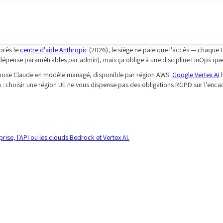
après le
centre d'aide Anthropic
(2026), le siège ne paie que l'accès — chaque
 dépense paramétrables par admin), mais ça oblige à une discipline FinOps que
ose Claude en modèle managé, disponible par région AWS.
Google Vertex AI
h
: choisir une région UE ne vous dispense pas des obligations RGPD sur l'encad
prise, l'API ou les clouds Bedrock et Vertex AI.