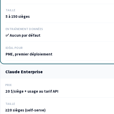
TAILLE
5 à 150 sièges
ENTRAÎNEMENT DONNÉES
✅ Aucun par défaut
IDÉAL POUR
PME, premier déploiement
Claude Enterprise
PRIX
20 $/siège + usage au tarif API
TAILLE
≥20 sièges (self-serve)