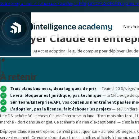
Votre programme IA sur mesure
·
Coaching 1:1
·
Éligible CPF & OPCO
Programme 
← Blog
IA en entreprise
•
20 min read
intelligence academy
Nos fo
Déployer Claude en entrepr
|
Plans, prix, RGPD, AI Act et adoption : le guide complet pour déployer Claude
À retenir
Trois plans business, deux logiques de prix
— Team à 20 $/siège/mois
Le vrai bloqueur est juridique, pas technique
— la CNIL exige de qu
Sur Team/Enterprise/API, vos contenus n'entraînent pas les mo
L'adoption, pas la licence, fait échouer les projets
— seul un tiers 
Une DSI achète 80 licences Claude Enterprise un lundi. Trois mois plus tard, 1
marché » dort dans un onglet. Ce scénario n'a rien d'exceptionnel — c'est la 
Déployer Claude en entreprise, ce n'est pas cliquer sur « acheter 50 sièges ». 
servent vraiment. Ce guide répond aux trois — chiffres officiels à l'appui, sa