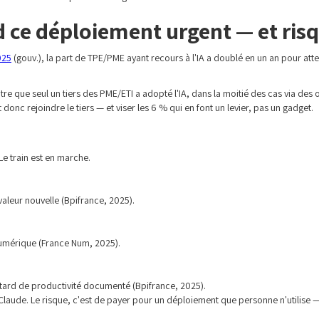
d ce déploiement urgent — et ris
025
(gouv.), la part de TPE/PME ayant recours à l'IA a doublé en un an pour atte
e que seul un tiers des PME/ETI a adopté l'IA, dans la moitié des cas via des ou
donc rejoindre le tiers — et viser les 6 % qui en font un levier, pas un gadget.
Le train est en marche.
valeur nouvelle (Bpifrance, 2025).
umérique (France Num, 2025).
etard de productivité documenté (Bpifrance, 2025).
r Claude. Le risque, c'est de payer pour un déploiement que personne n'utilise 