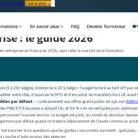
IA sur mesure
C'est gratuit →
rmations
En savoir plus
FAQ
Devenir formateur
🌐
F
ise : le guide 2026
 en entreprise en France en 2026, sans rater la marche de la formation.
 (5 à 150 sièges), Enterprise à 20 $/siège + l'usage facturé au tarif API par-d
alifier votre rôle, d'associer le DPO et d'encadrer les transferts hors UE avan
dèles par défaut
— contrairement aux offres grand public en opt-out (
Anthro
des PME/ETI françaises a adopté l'IA, et 94 % s'en servent juste pour optimiser l
1 personnes l'ouvrent encore. Le budget est parti, le comité de direction deman
trajectoire par défaut quand on traite le déploiement de Claude comme un acha
C'est trancher trois questions que les guides concurrents survolent : quel plan
ns la couche d'auto-promo des agences.