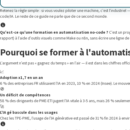
Retenez la règle simple : si vous voulez piloter une machine, c'est l'industrie
code/IA. Le reste de ce guide ne parle que de ce second monde.
Qu'est-ce qu'une formation en automatisation no-code ?
C'est un pro
rapport) à l'aide d'outils visuels comme Make ou n8n, sans écrire une ligne de
Pourquoi se former à l'automatis
L'argument n'est pas « gagnez du temps » en l'air — il est dans les chiffres offic
📈
Adoption x1,7 en un an
6 % des entreprises FR utilisaient l'IA en 2023, 10 % en 2024 (Insee). Le mouv
🧭
Un déficit de compétences
58 % des dirigeants de PME-ETI jugent l'IA vitale à 3-5 ans, mais 26 % seulement
🚀
L'IA gé bascule dans les usages
Chez les TPE-PME, l'usage de l'IA générative est passé de 31 % fin 2024 à envir