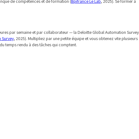
 manque de compétences et de formation (
Bpifrance Le Lab
, 2025). Se former à
 heures par semaine et par collaborateur — la Deloitte Global Automation Survey
n Survey
, 2025). Multipliez par une petite équipe et vous obtenez vite plusieurs
 du temps rendu à des tâches qui comptent.