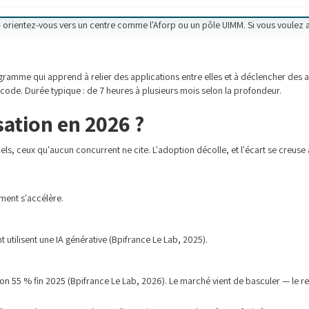
l — orientez-vous vers un centre comme l'Aforp ou un pôle UIMM. Si vous voulez a
gramme qui apprend à relier des applications entre elles et à déclencher des a
 code. Durée typique : de 7 heures à plusieurs mois selon la profondeur.
ation en 2026 ?
iels, ceux qu'aucun concurrent ne cite. L'adoption décolle, et l'écart se creuse a
ement s'accélère.
 utilisent une IA générative (Bpifrance Le Lab, 2025).
on 55 % fin 2025 (Bpifrance Le Lab, 2026). Le marché vient de basculer — le ret