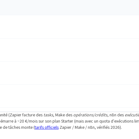
unité (Zapier facture des
tasks
, Make des
opérations/crédits
, n8n des
exécuti
démarre à ~20 €/mois sur son plan Starter (mais avec un quota d'exécutions limi
re de tâches monte (
tarifs officiels
Zapier / Make / n8n, vérifiés 2026).