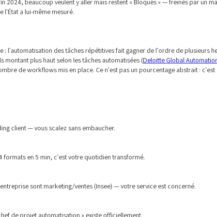
s fin 2024, beaucoup veulent y aller mais restent « Bloqués » — freinés par un
e l'État a lui-même mesuré.
?
 : l'automatisation des tâches répétitives fait gagner de l'ordre de plusieurs
s montant plus haut selon les tâches automatisées (
Deloitte Global Automatio
mbre de workflows mis en place. Ce n'est pas un pourcentage abstrait : c'est
ng client — vous scalez sans embaucher.
4 formats en 5 min, c'est votre quotidien transformé.
entreprise sont marketing/ventes (Insee) — votre service est concerné.
f de projet automatisation » existe officiellement.