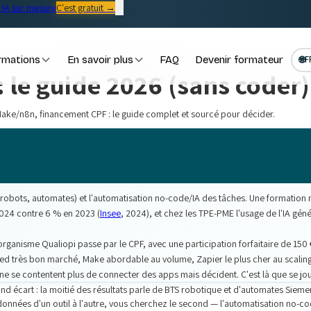
IA sur mesure
C'est gratuit →
rmations
En savoir plus
FAQ
Devenir formateur
🌐
F
 le guide 2026 (sans coder)
 Make/n8n, financement CPF : le guide complet et sourcé pour décider.
(robots, automates) et l'automatisation no-code/IA des tâches. Une formation n
 2024 contre 6 % en 2023 (
Insee
, 2024), et chez les TPE-PME l'usage de l'IA gén
ganisme Qualiopi passe par le CPF, avec une participation forfaitaire de 150 
ted très bon marché, Make abordable au volume, Zapier le plus cher au scaling)
 ne se contentent plus de connecter des apps mais décident. C'est là que se joue
 écart : la moitié des résultats parle de BTS robotique et d'automates Siemens
onnées d'un outil à l'autre, vous cherchez le second — l'automatisation no-co