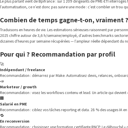
Le plus parlant vient de Bpifrance : sur 1 209 dirigeants de PME-ETI interrogé
l'automatisation, ce n'est donc pas suivre une mode : c'est combler un trou qu
Combien de temps gagne-t-on, vraiment 
Traduisons en heures de vie. Les estimations sérieuses raisonnent par personne
2025 chiffre autour de 3,6 h/semaine/employé, d'autres benchmarks sectoriel
dizaines d'heures par semaine récupérées — l'ampleur réelle dépendant du no
Pour qui ? Recommandation par profil
🚀
Indépendant / freelance
Recommandation : démarrez par Make. Automatisez devis, relances, onboardi
📣
Marketeur / growth
Recommandation : visez les workflows contenu et lead. Un article qui devient 
🏢
Salarié en PME
Recommandation : ciblez vos tâches reporting et data. 28 % des usages IA en 
🔁
En reconversion
Recommandation : choisissez une formation certifiante RNCP. Le débouché « che