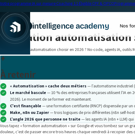
Votre programme IA sur mesure
·
Coaching 1:1
·
Éligible CPF & OPCO
Programme 
← Blog
Formation IA
•
18 min read
intelligence academy
Nos fo
Formation automatisation :
Quelle formation automatisation choisir en 2026 ? No-code, agents IA, outils
À retenir
« Automatisation » cache deux métiers
— l'automatisme industriel 
Le marché bascule
— 10 % des entreprises françaises utilisent l'IA en
2026). Le moment de se former est maintenant.
C'est finançable
— une formation certifiante (RNCP) dispensée par un or
Make, n8n ou Zapier
— trois logiques de prix différentes (n8n self-hos
L'angle 2026 que personne ne traite
— les agents IA (n8n + LLM) qui
Vous tapez « formation automatisation » sur Google et vous tombez sur un grand
douleur, c'est de passer encore trois heures chaque vendredi à recopier des d