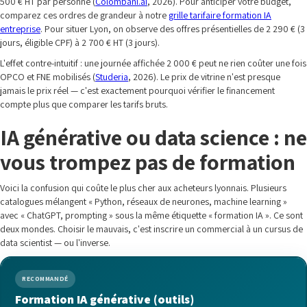
500 € HT par personne (
Colombani.ai
, 2026). Pour anticiper votre budget,
comparez ces ordres de grandeur à notre
grille tarifaire formation IA
entreprise
. Pour situer Lyon, on observe des offres présentielles de 2 290 € (3
jours, éligible CPF) à 2 700 € HT (3 jours).
L'effet contre-intuitif : une journée affichée 2 000 € peut ne rien coûter une fois
OPCO et FNE mobilisés (
Studeria
, 2026). Le prix de vitrine n'est presque
jamais le prix réel — c'est exactement pourquoi vérifier le financement
compte plus que comparer les tarifs bruts.
IA générative ou data science : ne
vous trompez pas de formation
Voici la confusion qui coûte le plus cher aux acheteurs lyonnais. Plusieurs
catalogues mélangent « Python, réseaux de neurones, machine learning »
avec « ChatGPT, prompting » sous la même étiquette « formation IA ». Ce sont
deux mondes. Choisir le mauvais, c'est inscrire un commercial à un cursus de
data scientist — ou l'inverse.
RECOMMANDÉ
Formation IA générative (outils)