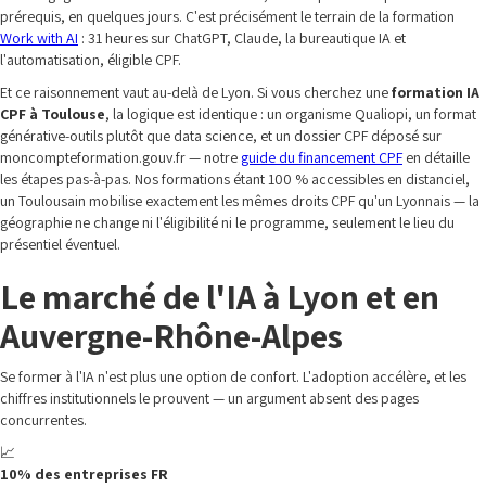
prérequis, en quelques jours. C'est précisément le terrain de la formation
Work with AI
: 31 heures sur ChatGPT, Claude, la bureautique IA et
l'automatisation, éligible CPF.
Et ce raisonnement vaut au-delà de Lyon. Si vous cherchez une
formation IA
CPF à Toulouse
, la logique est identique : un organisme Qualiopi, un format
générative-outils plutôt que data science, et un dossier CPF déposé sur
moncompteformation.gouv.fr — notre
guide du financement CPF
en détaille
les étapes pas-à-pas. Nos formations étant 100 % accessibles en distanciel,
un Toulousain mobilise exactement les mêmes droits CPF qu'un Lyonnais — la
géographie ne change ni l'éligibilité ni le programme, seulement le lieu du
présentiel éventuel.
Le marché de l'IA à Lyon et en
Auvergne-Rhône-Alpes
Se former à l'IA n'est plus une option de confort. L'adoption accélère, et les
chiffres institutionnels le prouvent — un argument absent des pages
concurrentes.
📈
10% des entreprises FR