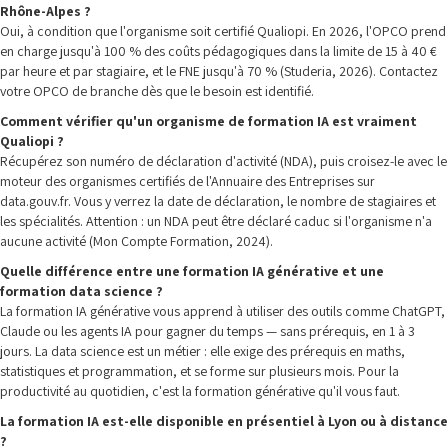
Rhône-Alpes ?
Oui, à condition que l'organisme soit certifié Qualiopi. En 2026, l'OPCO prend
en charge jusqu'à 100 % des coûts pédagogiques dans la limite de 15 à 40 €
par heure et par stagiaire, et le FNE jusqu'à 70 % (Studeria, 2026). Contactez
votre OPCO de branche dès que le besoin est identifié.
Comment vérifier qu'un organisme de formation IA est vraiment
Qualiopi ?
Récupérez son numéro de déclaration d'activité (NDA), puis croisez-le avec le
moteur des organismes certifiés de l'Annuaire des Entreprises sur
data.gouv.fr. Vous y verrez la date de déclaration, le nombre de stagiaires et
les spécialités. Attention : un NDA peut être déclaré caduc si l'organisme n'a
aucune activité (Mon Compte Formation, 2024).
Quelle différence entre une formation IA générative et une
formation data science ?
La formation IA générative vous apprend à utiliser des outils comme ChatGPT,
Claude ou les agents IA pour gagner du temps — sans prérequis, en 1 à 3
jours. La data science est un métier : elle exige des prérequis en maths,
statistiques et programmation, et se forme sur plusieurs mois. Pour la
productivité au quotidien, c'est la formation générative qu'il vous faut.
La formation IA est-elle disponible en présentiel à Lyon ou à distance
?