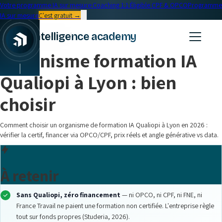
Votre programme IA sur mesure
·
Coaching 1:1
·
Éligible CPF & OPCO
Programme
IA sur mesure
C'est gratuit →
← Blog
intelligence academy
Formation IA
•
15 min read
Organisme formation IA
|
Qualiopi à Lyon : bien
choisir
Comment choisir un organisme de formation IA Qualiopi à Lyon en 2026 :
vérifier la certif, financer via OPCO/CPF, prix réels et angle générative vs data.
À retenir
Sans Qualiopi, zéro financement
— ni OPCO, ni CPF, ni FNE, ni
France Travail ne paient une formation non certifiée. L'entreprise règle
tout sur fonds propres (Studeria, 2026).