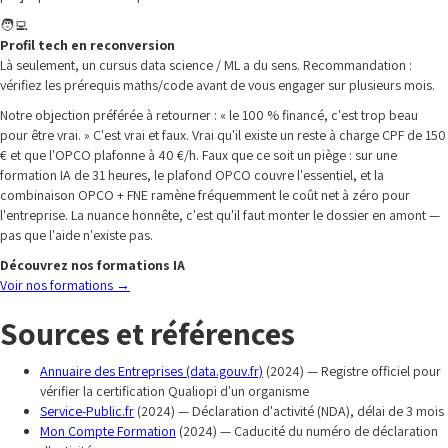
🧑‍💻
Profil tech en reconversion
Là seulement, un cursus data science / ML a du sens. Recommandation :
vérifiez les prérequis maths/code avant de vous engager sur plusieurs mois.
Notre objection préférée à retourner : « le 100 % financé, c'est trop beau
pour être vrai. » C'est vrai et faux. Vrai qu'il existe un reste à charge CPF de 150
€ et que l'OPCO plafonne à 40 €/h. Faux que ce soit un piège : sur une
formation IA de 31 heures, le plafond OPCO couvre l'essentiel, et la
combinaison OPCO + FNE ramène fréquemment le coût net à zéro pour
l'entreprise. La nuance honnête, c'est qu'il faut monter le dossier en amont —
pas que l'aide n'existe pas.
Découvrez nos formations IA
Voir nos formations
→
Sources et références
Annuaire des Entreprises (data.gouv.fr)
(2024) — Registre officiel pour
vérifier la certification Qualiopi d'un organisme
Service-Public.fr
(2024) — Déclaration d'activité (NDA), délai de 3 mois
Mon Compte Formation
(2024) — Caducité du numéro de déclaration