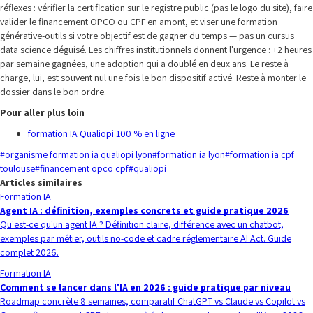
réflexes : vérifier la certification sur le registre public (pas le logo du site), faire
valider le financement OPCO ou CPF en amont, et viser une formation
générative-outils si votre objectif est de gagner du temps — pas un cursus
data science déguisé. Les chiffres institutionnels donnent l'urgence : +2 heures
par semaine gagnées, une adoption qui a doublé en deux ans. Le reste à
charge, lui, est souvent nul une fois le bon dispositif activé. Reste à monter le
dossier dans le bon ordre.
Pour aller plus loin
formation IA Qualiopi 100 % en ligne
#
organisme formation ia qualiopi lyon
#
formation ia lyon
#
formation ia cpf
toulouse
#
financement opco cpf
#
qualiopi
Articles similaires
Formation IA
Agent IA : définition, exemples concrets et guide pratique 2026
Qu'est-ce qu'un agent IA ? Définition claire, différence avec un chatbot,
exemples par métier, outils no-code et cadre réglementaire AI Act. Guide
complet 2026.
Formation IA
Comment se lancer dans l'IA en 2026 : guide pratique par niveau
Roadmap concrète 8 semaines, comparatif ChatGPT vs Claude vs Copilot vs