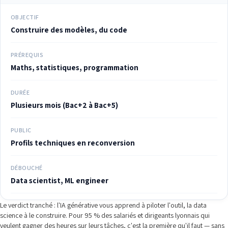
OBJECTIF
Construire des modèles, du code
PRÉREQUIS
Maths, statistiques, programmation
DURÉE
Plusieurs mois (Bac+2 à Bac+5)
PUBLIC
Profils techniques en reconversion
DÉBOUCHÉ
Data scientist, ML engineer
Le verdict tranché : l'IA générative vous apprend à piloter l'outil, la data
science à le construire. Pour 95 % des salariés et dirigeants lyonnais qui
veulent gagner des heures sur leurs tâches, c'est la première qu'il faut — sans