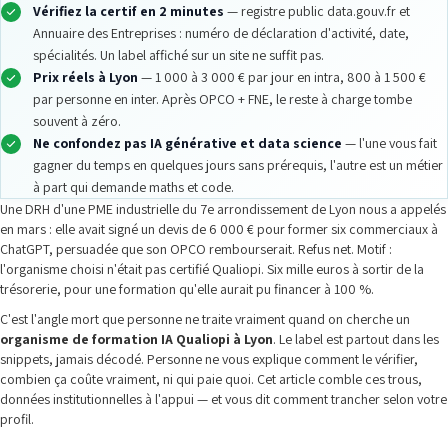
Vérifiez la certif en 2 minutes
— registre public data.gouv.fr et
Annuaire des Entreprises : numéro de déclaration d'activité, date,
spécialités. Un label affiché sur un site ne suffit pas.
Prix réels à Lyon
— 1 000 à 3 000 € par jour en intra, 800 à 1 500 €
par personne en inter. Après OPCO + FNE, le reste à charge tombe
souvent à zéro.
Ne confondez pas IA générative et data science
— l'une vous fait
gagner du temps en quelques jours sans prérequis, l'autre est un métier
à part qui demande maths et code.
Une DRH d'une PME industrielle du 7e arrondissement de Lyon nous a appelés
en mars : elle avait signé un devis de 6 000 € pour former six commerciaux à
ChatGPT, persuadée que son OPCO rembourserait. Refus net. Motif :
l'organisme choisi n'était pas certifié Qualiopi. Six mille euros à sortir de la
trésorerie, pour une formation qu'elle aurait pu financer à 100 %.
C'est l'angle mort que personne ne traite vraiment quand on cherche un
organisme de formation IA Qualiopi à Lyon
. Le label est partout dans les
snippets, jamais décodé. Personne ne vous explique comment le vérifier,
combien ça coûte vraiment, ni qui paie quoi. Cet article comble ces trous,
données institutionnelles à l'appui — et vous dit comment trancher selon votre
profil.