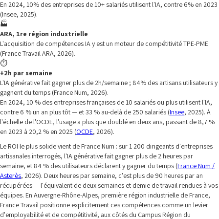
En 2024, 10% des entreprises de 10+ salariés utilisent l'IA, contre 6% en 2023
(Insee, 2025).
🏭
ARA, 1re région industrielle
L'acquisition de compétences IA y est un moteur de compétitivité TPE-PME
(France Travail ARA, 2026).
⏱️
+2h par semaine
L'IA générative fait gagner plus de 2h/semaine ; 84% des artisans utilisateurs y
gagnent du temps (France Num, 2026).
En 2024, 10 % des entreprises françaises de 10 salariés ou plus utilisent l'IA,
contre 6 % un an plus tôt — et 33 % au-delà de 250 salariés (
Insee
, 2025). À
l'échelle de l'OCDE, l'usage a plus que doublé en deux ans, passant de 8,7 %
en 2023 à 20,2 % en 2025 (
OCDE
, 2026).
Le ROI le plus solide vient de France Num : sur 1 200 dirigeants d'entreprises
artisanales interrogés, l'IA générative fait gagner plus de 2 heures par
semaine, et 84 % des utilisateurs déclarent y gagner du temps (
France Num /
Asterès
, 2026). Deux heures par semaine, c'est plus de 90 heures par an
récupérées — l'équivalent de deux semaines et demie de travail rendues à vos
équipes. En Auvergne-Rhône-Alpes, première région industrielle de France,
France Travail positionne explicitement ces compétences comme un levier
d'employabilité et de compétitivité, aux côtés du Campus Région du