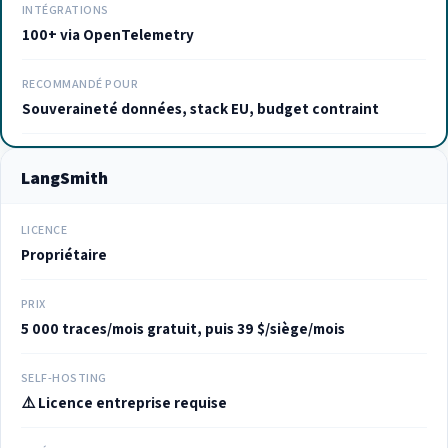
INTÉGRATIONS
100+ via OpenTelemetry
RECOMMANDÉ POUR
Souveraineté données, stack EU, budget contraint
LangSmith
LICENCE
Propriétaire
PRIX
5 000 traces/mois gratuit, puis 39 $/siège/mois
SELF-HOSTING
⚠️ Licence entreprise requise