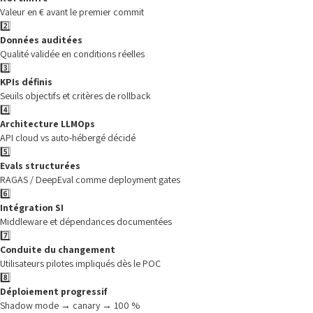
Valeur en € avant le premier commit
2️⃣
Données auditées
Qualité validée en conditions réelles
3️⃣
KPIs définis
Seuils objectifs et critères de rollback
4️⃣
Architecture LLMOps
API cloud vs auto-hébergé décidé
5️⃣
Evals structurées
RAGAS / DeepEval comme deployment gates
6️⃣
Intégration SI
Middleware et dépendances documentées
7️⃣
Conduite du changement
Utilisateurs pilotes impliqués dès le POC
8️⃣
Déploiement progressif
Shadow mode → canary → 100 %