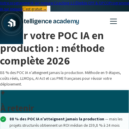
Votre programme IA sur mesure
·
Coaching 1:1
·
Éligible CPF & OPCO
Programme
IA sur mesure
C'est gratuit →
← Blog
intelligence academy
Formation IA
•
29 min read
Sortir votre POC IA en
production : méthode
complète 2026
88 % des POC IA n'atteignent jamais la production. Méthode en 9 étapes,
coûts réels, LLMOps, AI Act et cas PME françaises pour réussir votre
déploiement.
À retenir
88 % des POC IA n'atteignent jamais la production
— mais les
projets structurés obtiennent un ROI médian de 159,8 % à 24 mois