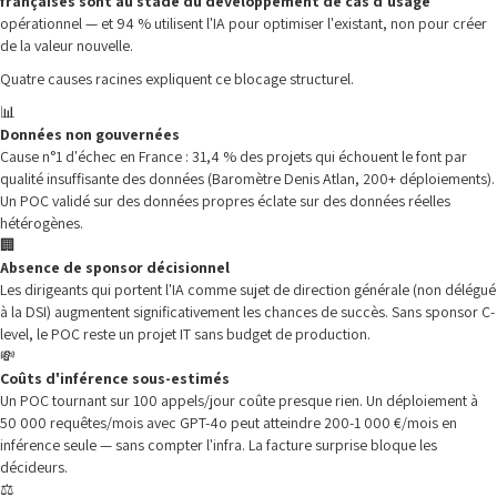
françaises sont au stade du développement de cas d'usage
opérationnel — et 94 % utilisent l'IA pour optimiser l'existant, non pour créer
de la valeur nouvelle.
Quatre causes racines expliquent ce blocage structurel.
📊
Données non gouvernées
Cause n°1 d'échec en France : 31,4 % des projets qui échouent le font par
qualité insuffisante des données (Baromètre Denis Atlan, 200+ déploiements).
Un POC validé sur des données propres éclate sur des données réelles
hétérogènes.
🏢
Absence de sponsor décisionnel
Les dirigeants qui portent l'IA comme sujet de direction générale (non délégué
à la DSI) augmentent significativement les chances de succès. Sans sponsor C-
level, le POC reste un projet IT sans budget de production.
💸
Coûts d'inférence sous-estimés
Un POC tournant sur 100 appels/jour coûte presque rien. Un déploiement à
50 000 requêtes/mois avec GPT-4o peut atteindre 200-1 000 €/mois en
inférence seule — sans compter l'infra. La facture surprise bloque les
décideurs.
⚖️