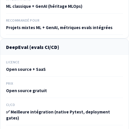
ML classique + GenAI (héritage MLOps)
RECOMMANDÉ POUR
Projets mixtes ML + GenAI, métriques evals intégrées
DeepEval (evals CI/CD)
LICENCE
Open source + SaaS
PRIX
Open source gratuit
CI/CD
✅ Meilleure intégration (native Pytest, deployment
gates)