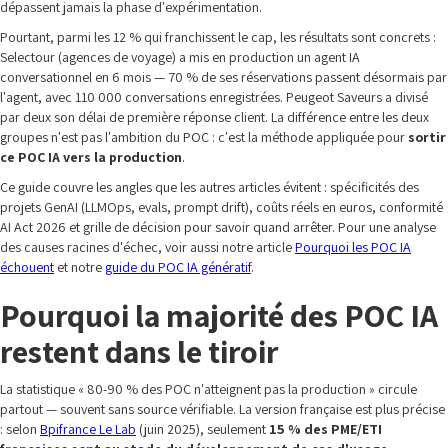
dépassent jamais la phase d'expérimentation.
Pourtant, parmi les 12 % qui franchissent le cap, les résultats sont concrets :
Selectour (agences de voyage) a mis en production un agent IA
conversationnel en 6 mois — 70 % de ses réservations passent désormais par
l'agent, avec 110 000 conversations enregistrées. Peugeot Saveurs a divisé
par deux son délai de première réponse client. La différence entre les deux
groupes n'est pas l'ambition du POC : c'est la méthode appliquée pour
sortir
ce POC IA vers la production
.
Ce guide couvre les angles que les autres articles évitent : spécificités des
projets GenAI (LLMOps, evals, prompt drift), coûts réels en euros, conformité
AI Act 2026 et grille de décision pour savoir quand arrêter. Pour une analyse
des causes racines d'échec, voir aussi notre article
Pourquoi les POC IA
échouent
et notre
guide du POC IA génératif
.
Pourquoi la majorité des POC IA
restent dans le tiroir
La statistique « 80-90 % des POC n'atteignent pas la production » circule
partout — souvent sans source vérifiable. La version française est plus précise
: selon
Bpifrance Le Lab
(juin 2025), seulement
15 % des PME/ETI