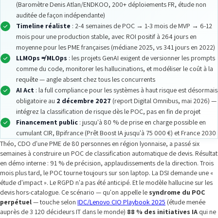
(Baromètre Denis Atlan/ENDKOO, 200+ déploiements FR, étude non
auditée de façon indépendante)
Timeline réaliste
: 2-4 semaines de POC → 1-3 mois de MVP → 6-12
mois pour une production stable, avec ROI positif à 264 jours en
moyenne pour les PME françaises (médiane 2025, vs 341 jours en 2022)
LLMOps ≠ MLOps
: les projets GenAI exigent de versionner les prompts
comme du code, monitorer les hallucinations, et modéliser le coût à la
requête — angle absent chez tous les concurrents
AI Act
: la full compliance pour les systèmes à haut risque est désormais
obligatoire au
2 décembre 2027
(report Digital Omnibus, mai 2026) —
intégrez la classification de risque dès le POC, pas en fin de projet
Financement public
: jusqu'à 80 % de prise en charge possible en
cumulant CIR, Bpifrance (Prêt Boost IA jusqu'à 75 000 €) et France 2030
Théo, CDO d'une PME de 80 personnes en région lyonnaise, a passé six
semaines à construire un POC de classification automatique de devis. Résultat
en démo interne : 91 % de précision, applaudissements de la direction. Trois
mois plus tard, le POC tourne toujours sur son laptop. La DSI demande une «
étude d'impact ». Le RGPD n'a pas été anticipé. Et le modèle hallucine sur les
devis hors-catalogue. Ce scénario — qu'on appelle le
syndrome du POC
perpétuel
— touche selon
IDC/Lenovo CIO Playbook 2025
(étude menée
auprès de 3 120 décideurs IT dans le monde)
88 % des initiatives IA
qui ne