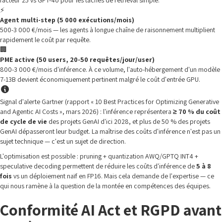
facteur 25 vs GPT-4o pour les tâches de retrieval simple.
⚡
Agent multi-step (5 000 exécutions/mois)
500-3 000 €/mois — les agents à longue chaîne de raisonnement multiplient
rapidement le coût par requête.
🏢
PME active (50 users, 20-50 requêtes/jour/user)
800-3 000 €/mois d'inférence. À ce volume, l'auto-hébergement d'un modèle
7-13B devient économiquement pertinent malgré le coût d'entrée GPU.
Signal d'alerte Gartner (rapport « 10 Best Practices for Optimizing Generative
and Agentic AI Costs », mars 2026) : l'inférence représentera
≥ 70 % du coût
de cycle de vie
des projets GenAI d'ici 2028, et plus de 50 % des projets
GenAI dépasseront leur budget. La maîtrise des coûts d'inférence n'est pas un
sujet technique — c'est un sujet de direction.
L'optimisation est possible : pruning + quantization AWQ/GPTQ INT4 +
speculative decoding permettent de réduire les coûts d'inférence de
5 à 8
fois
vs un déploiement naïf en FP16. Mais cela demande de l'expertise — ce
qui nous ramène à la question de la montée en compétences des équipes.
Conformité AI Act et RGPD avant