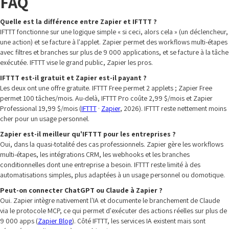
FAQ
Quelle est la différence entre Zapier et IFTTT ?
IFTTT fonctionne sur une logique simple « si ceci, alors cela » (un déclencheur,
une action) et se facture à l'applet. Zapier permet des workflows multi-étapes
avec filtres et branches sur plus de 9 000 applications, et se facture à la tâche
exécutée. IFTTT vise le grand public, Zapier les pros.
IFTTT est-il gratuit et Zapier est-il payant ?
Les deux ont une offre gratuite. IFTTT Free permet 2 applets ; Zapier Free
permet 100 tâches/mois. Au-delà, IFTTT Pro coûte 2,99 $/mois et Zapier
Professional 19,99 $/mois (
IFTTT
·
Zapier
, 2026). IFTTT reste nettement moins
cher pour un usage personnel.
Zapier est-il meilleur qu'IFTTT pour les entreprises ?
Oui, dans la quasi-totalité des cas professionnels. Zapier gère les workflows
multi-étapes, les intégrations CRM, les webhooks et les branches
conditionnelles dont une entreprise a besoin. IFTTT reste limité à des
automatisations simples, plus adaptées à un usage personnel ou domotique.
Peut-on connecter ChatGPT ou Claude à Zapier ?
Oui. Zapier intègre nativement l'IA et documente le branchement de Claude
via le protocole MCP, ce qui permet d'exécuter des actions réelles sur plus de
9 000 apps (
Zapier Blog
). Côté IFTTT, les services IA existent mais sont