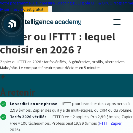
Votre programme IA sur mesure
·
Coaching 1:1
·
Éligible CPF & OPCO
Programme
IA sur mesure
C'est gratuit →
← Blog
intelligence academy
Formation IA
•
12 min read
Zapier ou IFTTT : lequel
choisir en 2026 ?
Zapier ou IFTTT en 2026 : tarifs vérifiés, IA générative, profils, alternatives
Make/n8n. Le comparatif neutre pour décider en 5 minutes.
À retenir
Le verdict en une phrase
— IFTTT pour brancher deux apps perso à
2,99 $/mois, Zapier dès qu'il y a du multi-étapes, du CRM ou du volume.
Tarifs 2026 vérifiés
— IFTTT Free = 2 applets, Pro 2,99 $/mois ; Zapier
Free = 100 tâches/mois, Professional 19,99 $/mois (
IFTTT
·
Zapier
,
2026).