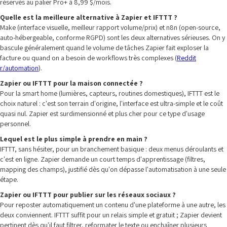
réservés au palier Pro+ à 8,99 $/mois.
Quelle est la meilleure alternative à Zapier et IFTTT ?
Make (interface visuelle, meilleur rapport volume/prix) et n8n (open-source,
auto-hébergeable, conforme RGPD) sont les deux alternatives sérieuses. On y
bascule généralement quand le volume de tâches Zapier fait exploser la
facture ou quand on a besoin de workflows très complexes (
Reddit
r/automation
).
Zapier ou IFTTT pour la maison connectée ?
Pour la smart home (lumières, capteurs, routines domestiques), IFTTT est le
choix naturel : c'est son terrain d'origine, l'interface est ultra-simple et le coût
quasi nul. Zapier est surdimensionné et plus cher pour ce type d'usage
personnel.
Lequel est le plus simple à prendre en main ?
IFTTT, sans hésiter, pour un branchement basique : deux menus déroulants et
c'est en ligne. Zapier demande un court temps d'apprentissage (filtres,
mapping des champs), justifié dès qu'on dépasse l'automatisation à une seule
étape.
Zapier ou IFTTT pour publier sur les réseaux sociaux ?
Pour reposter automatiquement un contenu d'une plateforme à une autre, les
deux conviennent. IFTTT suffit pour un relais simple et gratuit ; Zapier devient
pertinent dès qu'il faut filtrer, reformater le texte ou enchaîner plusieurs