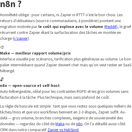
n8n ?
Honnêteté oblige : pour certains, ni Zapier ni IFTTT n'est le bon choix. Les
retours d'utilisateurs (source communautaire, à pondérer) pointent une
migration motivée par
le coût qui explose avec le volume
(
Reddit
), le grief
récurrent contre Zapier étant la surfacturation des tâches en montée en
charge (
r/zapier
).
🎨
Make — meilleur rapport volume/prix
Interface visuelle par scénarios, tarification plus généreuse au volume. Le bon
palier intermédiaire quand Zapier devient cher mais qu'on veut rester en SaaS
hébergé.
🔓
n8n — open-source et self-host
Auto-hébergeable, idéal pour les contraintes RGPD et les gros volumes sans
facturation à la tâche. Plus technique, mais sans plafond de coût.
La règle de bascule est simple : tant que vous restez sous quelques milliers de
tâches/mois et que vos workflows tiennent en 2-3 étapes, Zapier suffit. Au-
delà — gros volume, branches complexes, exigence de souveraineté des
données — regardez du côté de
Make
ou de
n8n
. On l'a détaillé aussi côté
CRM dans notre comparatif
Zapier vs HubSpot
.