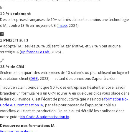
📊
10 % seulement
Des entreprises françaises de 10+ salariés utilisent au moins une technologie
d'IA, contre 13 % en moyenne UE (
Insee
, 2024).
🏢
1 PME/ETI sur 3
A adopté l'IA ; seules 26 % utilisent l'IA générative, et 57 % n'ont aucune
stratégie IA (
Bpifrance Le Lab
, 2025).
🔗
25 % de CRM
Seulement un quart des entreprises de 10 salariés ou plus utilisent un logiciel
de relation client (
DGE
, 2023) — autant de connexions Zapier à créer.
Traduit en clair : pendant que 90 % des entreprises hésitent encore, savoir
brancher un formulaire à un CRM et une IA en quelques clics vous place dans
le tiers qui avance. C'est l'écart de productivité que vise notre
formation No-
Code & automatisation IA
, pensée pour passer de l'applet bricolé au
workflow qui tient en production. On en a aussi détaillé les coulisses dans
notre guide
No-Code & automatisation IA
.
Découvrez nos formations IA
Voir nos formations
→