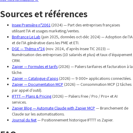
Sources et références
Insee Première n°2061
(2024) — Part des entreprises françaises
utilisant l'IA et usages marketing/ventes.
Bpifrance Le Lab
(juin 2025, données oct-déc 2024) — Adoption de l'IA
et de l'IA générative dans les PME et ETI.
DGE — Théma n°24
(nov. 2024, d'après Insee TIC 2023) —
Numérisation des entreprises (10 salariés et plus) et taux d'équipement
CRM.
Zapier — Formules et tarifs
(2026) — Paliers tarifaires et facturation à la
tâche.
Zapier — Catalogue d'apps
(2026) — 9 000+ applications connectées.
Zapier — Documentation MCP
(2026) — Consommation MCP (2 tâches
par appel d'outil).
IFTTT — Plans & Pricing
(2026) — Paliers Free / Pro / Pro+ et AI
services.
Zapier Blog — Automate Claude with Zapier MCP
— Branchement de
Claude sur les automatisations.
Journal du Net
— Positionnement historique IFTTT vs Zapier.