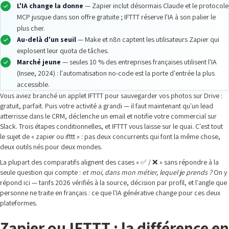
L'IA change la donne
— Zapier inclut désormais Claude et le protocole
MCP jusque dans son offre gratuite ; IFTTT réserve l'IA à son palier le
plus cher.
Au-delà d'un seuil
— Make et n8n captent les utilisateurs Zapier qui
explosent leur quota de tâches.
Marché jeune
— seules 10 % des entreprises françaises utilisent l'IA
(Insee, 2024) : l'automatisation no-code est la porte d'entrée la plus
accessible.
Vous aviez branché un applet IFTTT pour sauvegarder vos photos sur Drive :
gratuit, parfait. Puis votre activité a grandi — il faut maintenant qu'un lead
atterrisse dans le CRM, déclenche un email et notifie votre commercial sur
Slack. Trois étapes conditionnelles, et IFTTT vous laisse sur le quai. C'est tout
le sujet de « zapier ou ifttt » : pas deux concurrents qui font la même chose,
deux outils nés pour deux mondes.
La plupart des comparatifs alignent des cases « ✅ / ❌ » sans répondre à la
seule question qui compte :
et moi, dans mon métier, lequel je prends ?
On y
répond ici — tarifs 2026 vérifiés à la source, décision par profil, et l'angle que
personne ne traite en français : ce que l'IA générative change pour ces deux
plateformes.
Zapier ou IFTTT : la différence en